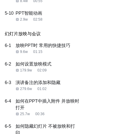
8.4w
00:55
5-10
PPT智能动画
2.9w
02:58
幻灯片放映与会议
6-1
放映PPT时 常用的快捷技巧
9.6w
01:15
6-2
如何设置放映模式
179.9w
02:09
6-3
演讲备注的添加和隐藏
279.6w
01:02
6-4
如何在PPT中插入附件 并放映时
打开
25.7w
00:36
6-5
如何隐藏幻灯片 不被放映和打
印