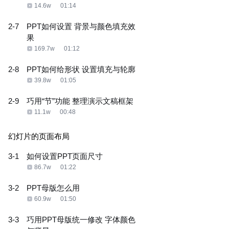
14.6w
01:14
2-7
PPT如何设置 背景与颜色填充效
果
169.7w
01:12
2-8
PPT如何给形状 设置填充与轮廓
39.8w
01:05
2-9
巧用“节”功能 整理演示文稿框架
11.1w
00:48
幻灯片的页面布局
3-1
如何设置PPT页面尺寸
86.7w
01:22
3-2
PPT母版怎么用
60.9w
01:50
3-3
巧用PPT母版统一修改 字体颜色