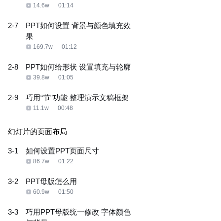
14.6w
01:14
2-7
PPT如何设置 背景与颜色填充效
果
169.7w
01:12
2-8
PPT如何给形状 设置填充与轮廓
39.8w
01:05
2-9
巧用“节”功能 整理演示文稿框架
11.1w
00:48
幻灯片的页面布局
3-1
如何设置PPT页面尺寸
86.7w
01:22
3-2
PPT母版怎么用
60.9w
01:50
3-3
巧用PPT母版统一修改 字体颜色