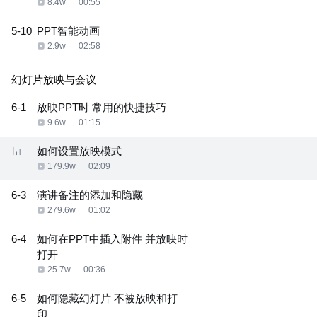
8.4w
00:55
5-10
PPT智能动画
2.9w
02:58
幻灯片放映与会议
6-1
放映PPT时 常用的快捷技巧
9.6w
01:15
如何设置放映模式
179.9w
02:09
6-3
演讲备注的添加和隐藏
279.6w
01:02
6-4
如何在PPT中插入附件 并放映时
打开
25.7w
00:36
6-5
如何隐藏幻灯片 不被放映和打
印