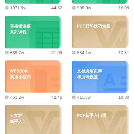
1071.9w
44:32
999.9w
16:09
表格错误值
PDF打印技巧合集
系列课程
689.7w
21:09
584.1w
10:51
WPS演示
文档页眉页脚
实用小技巧
和页码设置
463.2w
42:48
411.3w
19:39
云文档
PDF新手入门课
新手入门