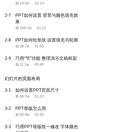
14.6w
01:14
2-7
PPT如何设置 背景与颜色填充效
果
169.7w
01:12
2-8
PPT如何给形状 设置填充与轮廓
39.7w
01:05
2-9
巧用“节”功能 整理演示文稿框架
11.1w
00:48
幻灯片的页面布局
3-1
如何设置PPT页面尺寸
86.7w
01:22
3-2
PPT母版怎么用
60.9w
01:50
3-3
巧用PPT母版统一修改 字体颜色