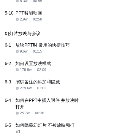
8.3w
00:55
5-10
PPT智能动画
2.9w
02:58
幻灯片放映与会议
6-1
放映PPT时 常用的快捷技巧
9.6w
01:15
6-2
如何设置放映模式
179.9w
02:09
6-3
演讲备注的添加和隐藏
279.6w
01:02
6-4
如何在PPT中插入附件 并放映时
打开
25.7w
00:36
6-5
如何隐藏幻灯片 不被放映和打
印