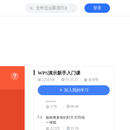
登录
6-4.
如何在PPT中插入附件 并放
映时打开
00:36
25.7万
6-5.
如何隐藏幻灯片 不被放映
和打印
01:10
7.6万
6-6.
PPT的演讲计时模式
01:51
21.7万
7. 输出、打印与分享
WPS演示新手入门课
7-1.
WPS演示 打印界面讲解
01:33:25
2219.9万
共59节
03:43
113.4万
加入我的学习
7-2.
所有页面 一键添加公司
LOGO
00:40
17万
7-3.
如何将多张幻灯片 打印在
一张纸
01:36
22.3万