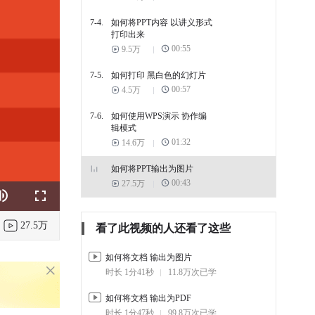
7-4.
如何将PPT内容 以讲义形式
打印出来
00:55
9.5万
7-5.
如何打印 黑白色的幻灯片
00:57
4.5万
7-6.
如何使用WPS演示 协作编
辑模式
01:32
14.6万
如何将PPT输出为图片
00:43
27.5万
k
e
Fullscreen
27.5万
看了此视频的人还看了这些
如何将文档 输出为图片
时长 1分41秒
11.8万次已学
如何将文档 输出为PDF
时长 1分47秒
99.8万次已学