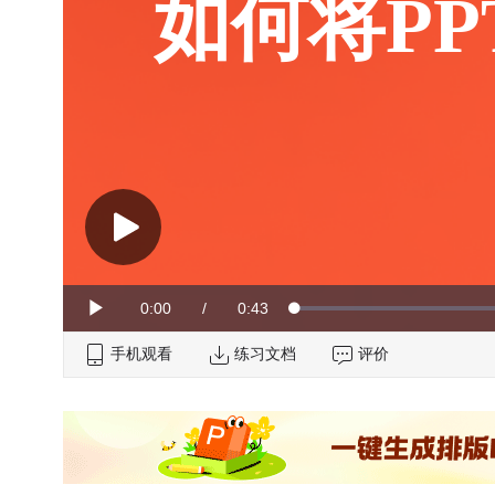
如何将P
Current
0:00
/
Duration
0:43
Loaded
:
Play
0%
手机观看
Time
练习文档
评价