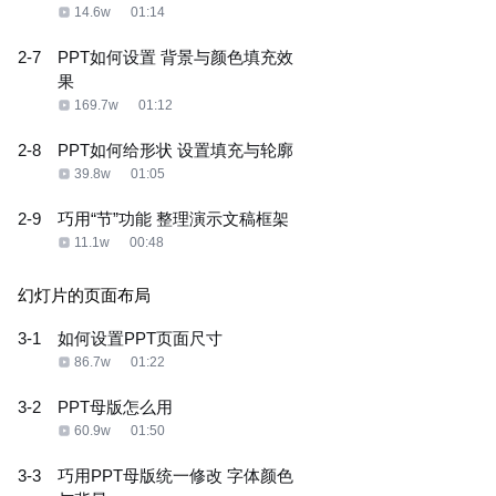
14.6w
01:14
2-7
PPT如何设置 背景与颜色填充效
果
169.7w
01:12
2-8
PPT如何给形状 设置填充与轮廓
39.8w
01:05
2-9
巧用“节”功能 整理演示文稿框架
11.1w
00:48
幻灯片的页面布局
3-1
如何设置PPT页面尺寸
86.7w
01:22
3-2
PPT母版怎么用
60.9w
01:50
3-3
巧用PPT母版统一修改 字体颜色