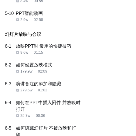
8.4w
00:55
5-10
PPT智能动画
2.9w
02:58
幻灯片放映与会议
6-1
放映PPT时 常用的快捷技巧
9.6w
01:15
6-2
如何设置放映模式
179.9w
02:09
6-3
演讲备注的添加和隐藏
279.6w
01:02
6-4
如何在PPT中插入附件 并放映时
打开
25.7w
00:36
6-5
如何隐藏幻灯片 不被放映和打
印