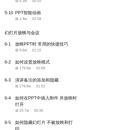
8.3w
00:55
5-10
PPT智能动画
2.9w
02:58
幻灯片放映与会议
6-1
放映PPT时 常用的快捷技巧
9.6w
01:15
6-2
如何设置放映模式
179.9w
02:09
6-3
演讲备注的添加和隐藏
279.6w
01:02
6-4
如何在PPT中插入附件 并放映时
打开
25.7w
00:36
6-5
如何隐藏幻灯片 不被放映和打
印