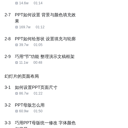
14.6w
01:14
2-7
PPT如何设置 背景与颜色填充效
果
169.7w
01:12
2-8
PPT如何给形状 设置填充与轮廓
39.7w
01:05
2-9
巧用“节”功能 整理演示文稿框架
11.1w
00:48
幻灯片的页面布局
3-1
如何设置PPT页面尺寸
86.7w
01:22
3-2
PPT母版怎么用
60.9w
01:50
3-3
巧用PPT母版统一修改 字体颜色