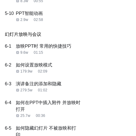
8.3w
00:55
5-10
PPT智能动画
2.9w
02:58
幻灯片放映与会议
6-1
放映PPT时 常用的快捷技巧
9.6w
01:15
6-2
如何设置放映模式
179.9w
02:09
6-3
演讲备注的添加和隐藏
279.5w
01:02
6-4
如何在PPT中插入附件 并放映时
打开
25.7w
00:36
6-5
如何隐藏幻灯片 不被放映和打
印