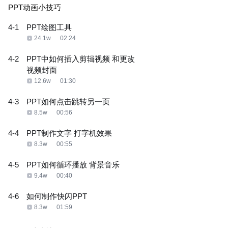
PPT动画小技巧
4-1
PPT绘图工具
24.1w
02:24
4-2
PPT中如何插入剪辑视频 和更改
视频封面
12.6w
01:30
4-3
PPT如何点击跳转另一页
8.5w
00:56
4-4
PPT制作文字 打字机效果
8.3w
00:55
4-5
PPT如何循环播放 背景音乐
9.4w
00:40
4-6
如何制作快闪PPT
8.3w
01:59