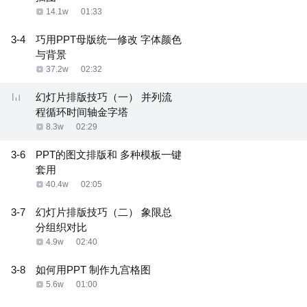
14.1w
01:33
3-4
巧用PPT母版统一修改 字体颜色
与背景
37.2w
02:32
幻灯片排版技巧（一） 并列流
程循环时间轴金字塔
8.3w
02:29
3-6
PPT的图文排版和 多种模板一键
套用
40.4w
02:05
3-7
幻灯片排版技巧（二） 象限总
分组织对比
4.9w
02:40
3-8
如何用PPT 制作九宫格图
5.6w
01:00