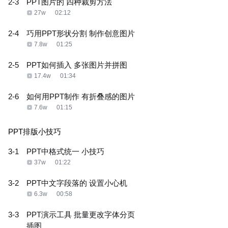
2-3
PPT图片的 四种裁剪方法
27w
02:12
2-4
巧用PPT形状分割 制作创意图片
7.8w
01:25
2-5
PPT如何插入 多张图片并拼图
17.4w
01:34
2-6
如何用PPT制作 有折叠感的图片
7.6w
01:15
PPT排版小技巧
3-1
PPT中格式统一 小技巧
37w
01:22
3-2
PPT中文字段落的 设置小心机
6.3w
00:58
3-3
PPT演示工具 批量更改字体分页
插图