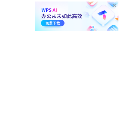
6-5.
如何隐藏幻灯片 不被放映
和打印
01:10
7.6万
6-6.
PPT的演讲计时模式
01:51
21.7万
7. 输出、打印与分享
7-1.
WPS演示 打印界面讲解
03:43
113.4万
7-2.
所有页面 一键添加公司
LOGO
00:40
17万
7-3.
如何将多张幻灯片 打印在
一张纸
01:36
22.3万
7-4.
如何将PPT内容 以讲义形式
打印出来
00:55
9.5万