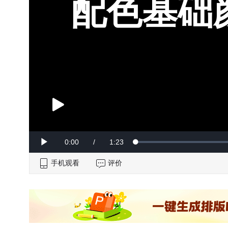
配色基础
Current
0:00
/
Duration
1:23
Loaded
:
Play
0%
手机观看
Time
评价