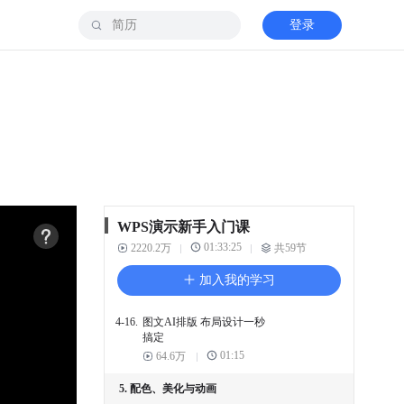
4-10.
如何压缩 幻灯片中的图片
登录
01:35
30.6万
4-11.
PPT的创意图片玩法
02:07
20.4万
4-12.
演示文件中 如何插入形状
00:56
11万
4-13.
如何设置形状 对齐方式
00:56
7.3万
4-14.
如何使用 合并形状功能
WPS演示新手入门课
03:58
32.7万
01:33:25
2220.2万
共59节
4-15.
智能对齐 拯救强迫症
加入我的学习
00:39
12.1万
4-16.
图文AI排版 布局设计一秒
搞定
01:15
64.6万
5. 配色、美化与动画