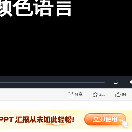
颜色语言
1x
Playbac
Mut
Rate
分享
253
94