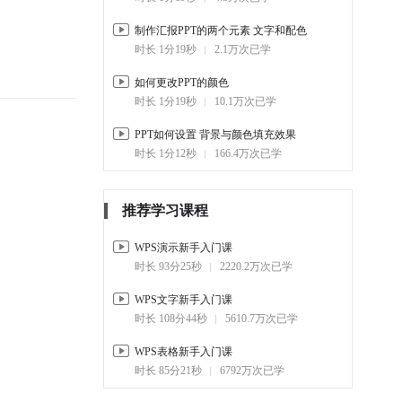
01:18
7.5万
制作汇报PPT的两个元素 文字和配色
5-9.
PPT制作文字 打字机效果
时长 1分19秒
2.1万次已学
00:55
8.3万
如何更改PPT的颜色
5-10.
PPT智能动画
时长 1分19秒
10.1万次已学
02:58
2.9万
PPT如何设置 背景与颜色填充效果
6. 幻灯片放映与会议
时长 1分12秒
166.4万次已学
6-1.
放映PPT时 常用的快捷技巧
01:15
9.6万
推荐学习课程
6-2.
如何设置放映模式
WPS演示新手入门课
02:09
179.9万
时长 93分25秒
2220.2万次已学
6-3.
演讲备注的添加和隐藏
WPS文字新手入门课
01:02
279.5万
时长 108分44秒
5610.7万次已学
6-4.
如何在PPT中插入附件 并放
WPS表格新手入门课
映时打开
00:36
时长 85分21秒
25.7万
6792万次已学