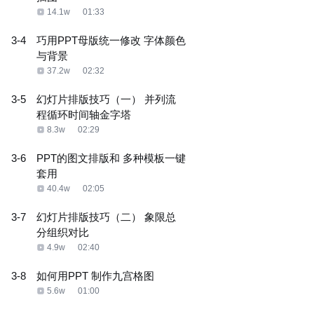
14.1w
01:33
3-4
巧用PPT母版统一修改 字体颜色
与背景
37.2w
02:32
3-5
幻灯片排版技巧（一） 并列流
程循环时间轴金字塔
8.3w
02:29
3-6
PPT的图文排版和 多种模板一键
套用
40.4w
02:05
3-7
幻灯片排版技巧（二） 象限总
分组织对比
4.9w
02:40
3-8
如何用PPT 制作九宫格图
5.6w
01:00