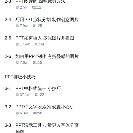
2-3
PPT图片的 四种裁剪方法
27w
02:12
2-4
巧用PPT形状分割 制作创意图片
7.9w
01:25
2-5
PPT如何插入 多张图片并拼图
17.4w
01:34
2-6
如何用PPT制作 有折叠感的图片
7.6w
01:15
PPT排版小技巧
3-1
PPT中格式统一 小技巧
37.1w
01:22
3-2
PPT中文字段落的 设置小心机
6.3w
00:58
3-3
PPT演示工具 批量更改字体分页
插图