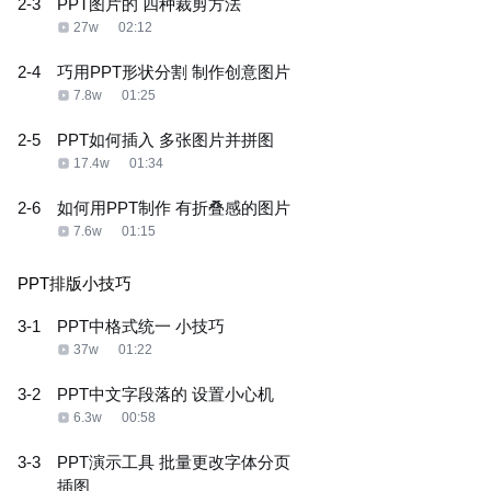
2-3
PPT图片的 四种裁剪方法
27w
02:12
2-4
巧用PPT形状分割 制作创意图片
7.8w
01:25
2-5
PPT如何插入 多张图片并拼图
17.4w
01:34
2-6
如何用PPT制作 有折叠感的图片
7.6w
01:15
PPT排版小技巧
3-1
PPT中格式统一 小技巧
37w
01:22
3-2
PPT中文字段落的 设置小心机
6.3w
00:58
3-3
PPT演示工具 批量更改字体分页
插图