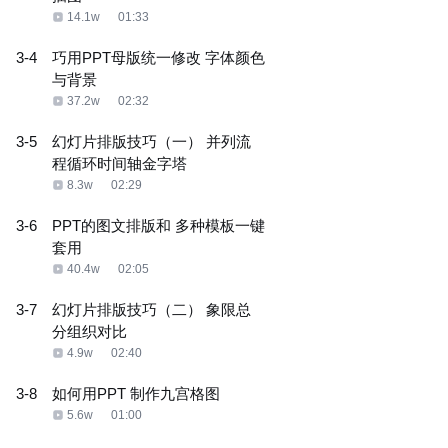
14.1w
01:33
3-4
巧用PPT母版统一修改 字体颜色
与背景
37.2w
02:32
3-5
幻灯片排版技巧（一） 并列流
程循环时间轴金字塔
8.3w
02:29
3-6
PPT的图文排版和 多种模板一键
套用
40.4w
02:05
3-7
幻灯片排版技巧（二） 象限总
分组织对比
4.9w
02:40
3-8
如何用PPT 制作九宫格图
5.6w
01:00