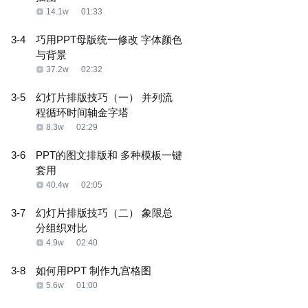
14.1w
01:33
3-4
巧用PPT母版统一修改 字体颜色
与背景
37.2w
02:32
3-5
幻灯片排版技巧（一） 并列流
程循环时间轴金字塔
8.3w
02:29
3-6
PPT的图文排版和 多种模板一键
套用
40.4w
02:05
3-7
幻灯片排版技巧（二） 象限总
分组织对比
4.9w
02:40
3-8
如何用PPT 制作九宫格图
5.6w
01:00