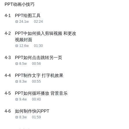
PPT动画小技巧
4-1
PPT绘图工具
24.1w
02:24
4-2
PPT中如何插入剪辑视频 和更改
视频封面
12.6w
01:30
4-3
PPT如何点击跳转另一页
8.5w
00:56
4-4
PPT制作文字 打字机效果
8.3w
00:55
4-5
PPT如何循环播放 背景音乐
9.4w
00:40
4-6
如何制作快闪PPT
8.3w
01:59