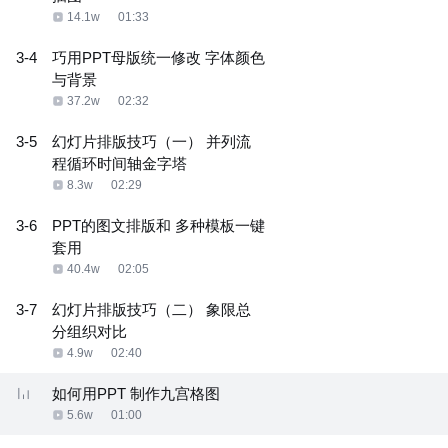
14.1w
01:33
3-4
巧用PPT母版统一修改 字体颜色
与背景
37.2w
02:32
3-5
幻灯片排版技巧（一） 并列流
程循环时间轴金字塔
8.3w
02:29
3-6
PPT的图文排版和 多种模板一键
套用
40.4w
02:05
3-7
幻灯片排版技巧（二） 象限总
分组织对比
4.9w
02:40
如何用PPT 制作九宫格图
5.6w
01:00