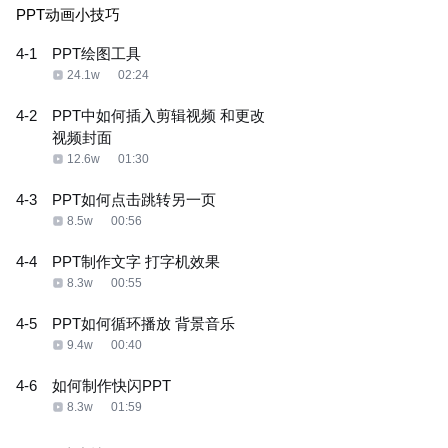
PPT动画小技巧
4-1
PPT绘图工具
24.1w
02:24
4-2
PPT中如何插入剪辑视频 和更改
视频封面
12.6w
01:30
4-3
PPT如何点击跳转另一页
8.5w
00:56
4-4
PPT制作文字 打字机效果
8.3w
00:55
4-5
PPT如何循环播放 背景音乐
9.4w
00:40
4-6
如何制作快闪PPT
8.3w
01:59