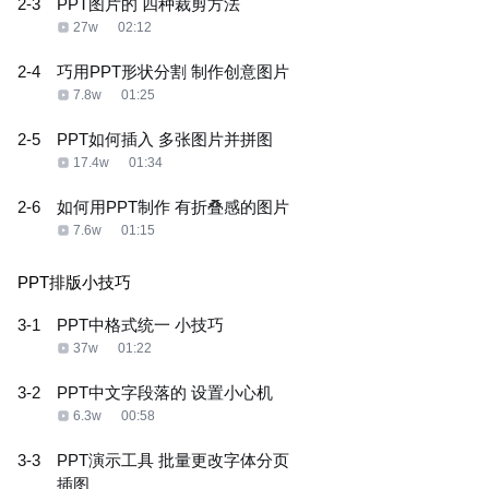
2-3
PPT图片的 四种裁剪方法
27w
02:12
2-4
巧用PPT形状分割 制作创意图片
7.8w
01:25
2-5
PPT如何插入 多张图片并拼图
17.4w
01:34
2-6
如何用PPT制作 有折叠感的图片
7.6w
01:15
PPT排版小技巧
3-1
PPT中格式统一 小技巧
37w
01:22
3-2
PPT中文字段落的 设置小心机
6.3w
00:58
3-3
PPT演示工具 批量更改字体分页
插图