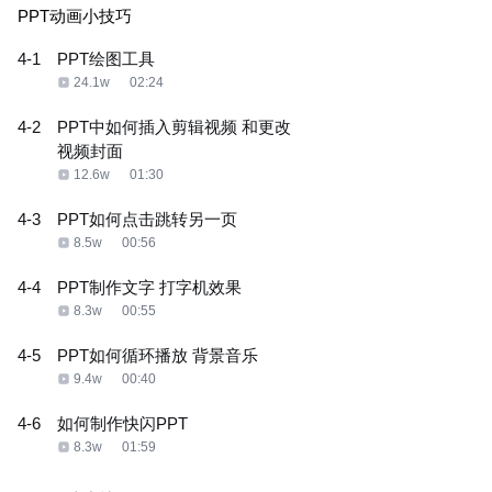
PPT动画小技巧
4-1
PPT绘图工具
24.1w
02:24
4-2
PPT中如何插入剪辑视频 和更改
视频封面
12.6w
01:30
4-3
PPT如何点击跳转另一页
8.5w
00:56
4-4
PPT制作文字 打字机效果
8.3w
00:55
4-5
PPT如何循环播放 背景音乐
9.4w
00:40
4-6
如何制作快闪PPT
8.3w
01:59