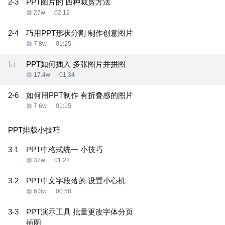
2-3
PPT图片的 四种裁剪方法
27w
02:12
2-4
巧用PPT形状分割 制作创意图片
7.8w
01:25
PPT如何插入 多张图片并拼图
17.4w
01:34
2-6
如何用PPT制作 有折叠感的图片
7.6w
01:15
PPT排版小技巧
3-1
PPT中格式统一 小技巧
37w
01:22
3-2
PPT中文字段落的 设置小心机
6.3w
00:58
3-3
PPT演示工具 批量更改字体分页
插图