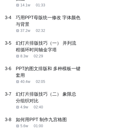
14.1w
01:33
3-4
巧用PPT母版统一修改 字体颜色
与背景
37.2w
02:32
3-5
幻灯片排版技巧（一） 并列流
程循环时间轴金字塔
8.3w
02:29
3-6
PPT的图文排版和 多种模板一键
套用
40.4w
02:05
3-7
幻灯片排版技巧（二） 象限总
分组织对比
4.9w
02:40
3-8
如何用PPT 制作九宫格图
5.6w
01:00