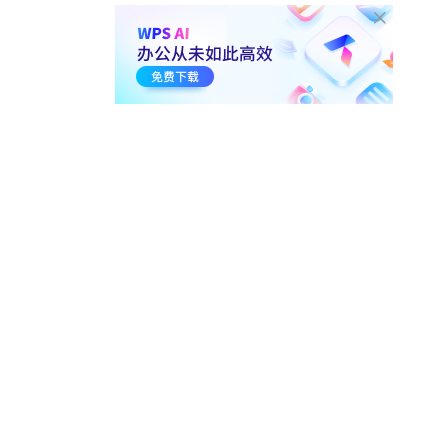
4-6.
如何制作快闪PPT
01:59
8.3万
5. PPT放映小技巧
5-1.
PPT的四种视图模式
01:20
7.3万
5-2.
如何在PPT中添加演讲备注
且不被放映显示
00:38
13.3万
6. PPT导出小技巧
6-1.
PPT如何嵌入字体 防止字体
缺失或错乱
00:53
13.6万
6-2.
如何将PPT中的文字 转换成
图片
00:53
7.4万
6-3.
如何将PPT输出为图片