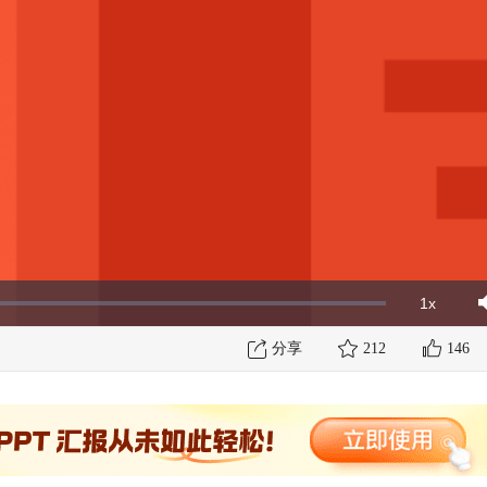
1x
Playbac
Mut
Rate
分享
212
146