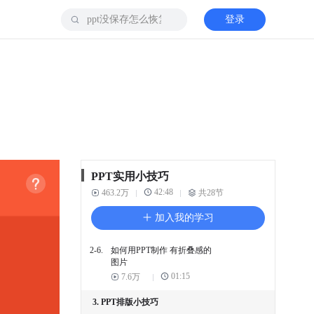
登录
2-1.
3分钟 教你做出高大上PPT
02:17
22.1万
2-2.
批量在PPT中 插入图片
00:36
24.7万
2-3.
PPT图片的 四种裁剪方法
02:12
27万
2-4.
巧用PPT形状分割 制作创意
图片
01:25
7.8万
PPT实用小技巧
42:48
463.2万
共28节
2-5.
PPT如何插入 多张图片并拼
图
加入我的学习
01:34
17.4万
2-6.
如何用PPT制作 有折叠感的
图片
01:15
7.6万
3. PPT排版小技巧