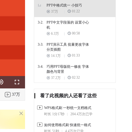
PPT中格式统一 小技巧
01:22
37万
3-2.
PPT中文字段落的 设置小心
机
00:58
6.3万
3-3.
PPT演示工具 批量更改字体
分页插图
01:33
14.1万
3-4.
巧用PPT母版统一修改 字体
颜色与背景
02:32
37.2万
k
e
Fullscreen
3-5.
幻灯片排版技巧（一） 并
列流程循环时间轴金字塔
37万
看了此视频的人还看了这些
02:29
8.3万
WPS格式刷 一秒统一文档格式
3-6.
PPT的图文排版和 多种模板
时长 1分17秒
204.4万次已学
一键套用
02:05
40.4万
如何使用格式刷 快速统一格式
时长 51秒
4.4万次已学