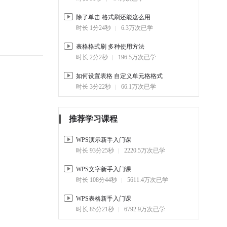
3-7.
幻灯片排版技巧（二） 象
限总分组织对比
除了单击 格式刷还能这么用
02:40
4.9万
时长 1分24秒
6.3万次已学
3-8.
如何用PPT 制作九宫格图
表格格式刷 多种使用方法
01:00
5.6万
时长 2分2秒
196.5万次已学
4. PPT动画小技巧
如何设置表格 自定义单元格格式
4-1.
PPT绘图工具
时长 3分22秒
66.1万次已学
02:24
24.1万
4-2.
PPT中如何插入剪辑视频 和
推荐学习课程
更改视频封面
01:30
12.6万
WPS演示新手入门课
时长 93分25秒
2220.5万次已学
4-3.
PPT如何点击跳转另一页
00:56
8.5万
WPS文字新手入门课
时长 108分44秒
5611.4万次已学
4-4.
PPT制作文字 打字机效果
00:55
8.3万
WPS表格新手入门课
时长 85分21秒
6792.9万次已学
4-5.
PPT如何循环播放 背景音乐
00:40
9.4万