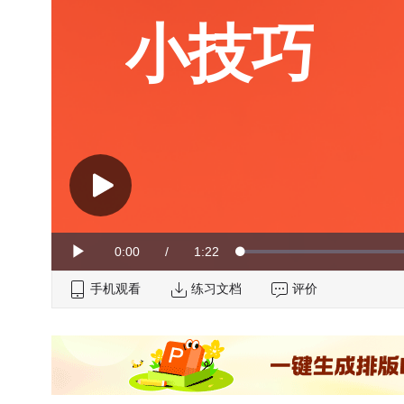
小技巧
Current
0:00
/
Duration
1:22
Loaded
:
Play
0%
手机观看
Time
练习文档
评价