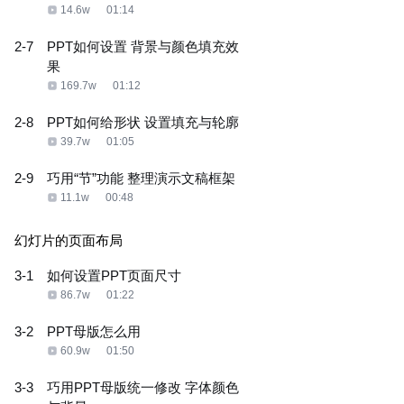
14.6w
01:14
2-7
PPT如何设置 背景与颜色填充效
果
169.7w
01:12
2-8
PPT如何给形状 设置填充与轮廓
39.7w
01:05
2-9
巧用“节”功能 整理演示文稿框架
11.1w
00:48
幻灯片的页面布局
3-1
如何设置PPT页面尺寸
86.7w
01:22
3-2
PPT母版怎么用
60.9w
01:50
3-3
巧用PPT母版统一修改 字体颜色