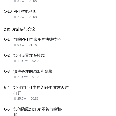
8.3w
00:55
5-10
PPT智能动画
2.9w
02:58
幻灯片放映与会议
6-1
放映PPT时 常用的快捷技巧
9.6w
01:15
6-2
如何设置放映模式
179.9w
02:09
6-3
演讲备注的添加和隐藏
279.5w
01:02
6-4
如何在PPT中插入附件 并放映时
打开
25.7w
00:36
6-5
如何隐藏幻灯片 不被放映和打
印