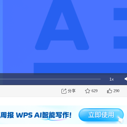
1x
Playbac
Mut
Rate
分享
629
290