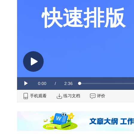
快速排版
Current
0:00
/
Duration
2:36
Loaded
:
Play
0%
手机观看
Time
练习文档
评价