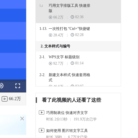
巧用文字排版工具 快速排
版
02:36
66.2万
1-13.
一次性打包 “Ctrl+”快捷键
02:28
28.4万
2. 文本样式与编号
2-1.
WPS文字 标题级别
01:14
92.7万
2-2.
新建文本样式 快速套用格
式
02:07
46.6万
k
e
Fullscreen
2-3.
设置标题样式 自定义设置
66.2万
看了此视频的人还看了这些
多级编号
02:46
92.6万
巧用制表位 快速对齐文字
时长 2分13秒
191.9万次已学
2-4.
如何快速更改 全部标题样
式
如何使用 图片转文字工具
02:14
16.1万
时长 38秒
6.7万次已学