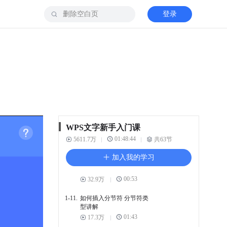
02:13
199.9万
登录
1-6.
WPS格式刷 一秒统一文档
格式
01:17
211.1万
1-7.
回车符和换行符的区别 删
除回车符和换行符
01:25
39.4万
1-8.
如何在文档中 插入空白页
01:30
50.4万
WPS文字新手入门课
1-9.
WPS文字 分页符和分节符
01:48:44
5611.7万
的区别
共63节
01:38
56.5万
加入我的学习
1-10.
如何使用 章节导航功能
00:53
32.9万
1-11.
如何插入分节符 分节符类
型讲解
01:43
17.3万