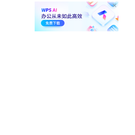
线
01:20
49.6万
2-13.
添加电子印章 并设置背景
透明
01:19
34.9万
3. 页眉页脚与目录
3-1.
WPS文字 如何插入页眉
07:12
121万
3-2.
如何插入页眉 设置页眉字
体与页眉横线
01:40
43.7万
3-3.
设置同前节 每页页眉保持
一致
01:22
11.7万
3-4.
如何插入首页不同的页眉
00:51
8.1万
3-5.
单独或不连续 设置页眉