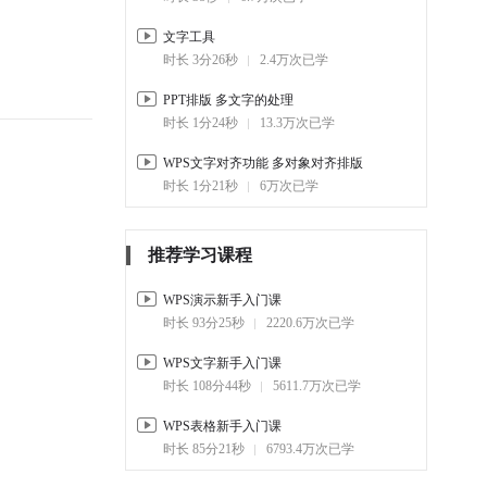
2-5.
如何使用自动编号
文字工具
03:23
126.2万
时长 3分26秒
2.4万次已学
2-6.
如何取消自动编号
PPT排版 多文字的处理
01:08
39.8万
时长 1分24秒
13.3万次已学
2-7.
WPS文档 如何自定义编号
WPS文字对齐功能 多对象对齐排版
01:29
89.6万
时长 1分21秒
6万次已学
2-8.
文档中如何设置 页面边框
00:51
39.4万
推荐学习课程
2-9.
文字之间的连接虚线 怎么
做
WPS演示新手入门课
01:00
22.5万
时长 93分25秒
2220.6万次已学
2-10.
如何添加 水印
WPS文字新手入门课
01:36
26.7万
时长 108分44秒
5611.7万次已学
2-11.
排版技巧怎么分栏
WPS表格新手入门课
01:53
58.6万
时长 85分21秒
6793.4万次已学
2-12.
如何为文档 添加空白下划