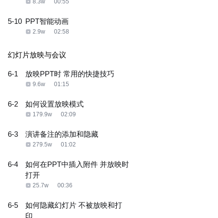
8.3w
00:55
5-10
PPT智能动画
2.9w
02:58
幻灯片放映与会议
6-1
放映PPT时 常用的快捷技巧
9.6w
01:15
6-2
如何设置放映模式
179.9w
02:09
6-3
演讲备注的添加和隐藏
279.5w
01:02
6-4
如何在PPT中插入附件 并放映时
打开
25.7w
00:36
6-5
如何隐藏幻灯片 不被放映和打
印