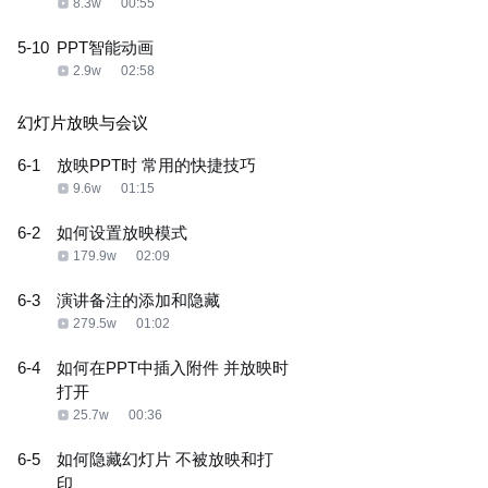
8.3w
00:55
5-10
PPT智能动画
2.9w
02:58
幻灯片放映与会议
6-1
放映PPT时 常用的快捷技巧
9.6w
01:15
6-2
如何设置放映模式
179.9w
02:09
6-3
演讲备注的添加和隐藏
279.5w
01:02
6-4
如何在PPT中插入附件 并放映时
打开
25.7w
00:36
6-5
如何隐藏幻灯片 不被放映和打
印