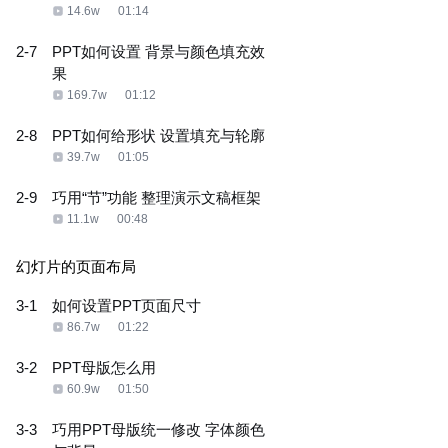
14.6w
01:14
2-7
PPT如何设置 背景与颜色填充效
果
169.7w
01:12
2-8
PPT如何给形状 设置填充与轮廓
39.7w
01:05
2-9
巧用“节”功能 整理演示文稿框架
11.1w
00:48
幻灯片的页面布局
3-1
如何设置PPT页面尺寸
86.7w
01:22
3-2
PPT母版怎么用
60.9w
01:50
3-3
巧用PPT母版统一修改 字体颜色