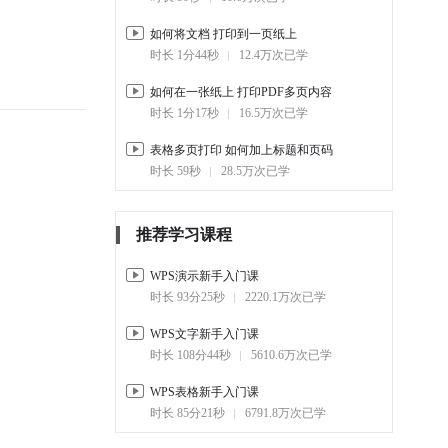
上
01:44
13.2万
如何将文档 打印到一页纸上
时长 1分44秒
12.4万次已学
3-10.
如何只打印文档的 部分内
容
如何在一张纸上 打印PDF多页内容
01:05
8.3万
时长 1分17秒
16.5万次已学
3-11.
如何打印文字文档 背景颜
表格多页打印 如何加上标题和页码
色和背景图片
时长 59秒
28.5万次已学
01:14
11.2万
3-12.
如何逆序打印文档
00:49
6.9万
推荐学习课程
3-13.
手动双面打印文档 打印奇
WPS演示新手入门课
数页和偶数页
时长 93分25秒
2220.1万次已学
00:53
10万
WPS文字新手入门课
3-14.
如何不打印文档的 批注与
时长 108分44秒
5610.6万次已学
修订
00:50
9.2万
WPS表格新手入门课
时长 85分21秒
6791.8万次已学
3-15.
如何将文档 打印成书籍
01:06
15.6万