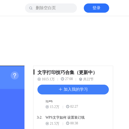
登录
2-3.
如何设置双面打印
00:59
47.1万
2-4.
WPS文字打印 怎么调整为
一页
00:49
30万
2-5.
如何打印作文稿纸
00:57
15.1万
2-6.
打印文档时 如何在页眉添
加LOGO
文字打印技巧合集（更新中）
00:58
6.7万
27:08
1615.1万
共22节
3. 文字打印实用技巧
加入我的学习
3-1.
文档打印三大问题 你遇到
过吗
02:27
15.2万
3-2.
WPS文字如何 设置装订线
00:38
21.5万