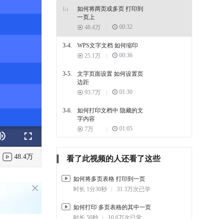
如何将两页或多页 打印到
一页上
00:32
48.4万
3-4.
WPS文字文档 如何缩印
00:36
25.1万
3-5.
文字页面设置 如何设置页
边距
01:30
93.7万
3-6.
如何打印文档中 隐藏的文
字内容
01:05
7万
k
e
Fullscreen
3-7.
如何避免打印文字时 内容
文本错位现象
48.4万
看了此视频的人还看了这些
00:27
5.6万
如何将多页表格 打印到一页
3-8.
不打印文档中的表格
时长 1分30秒
31.3万次已学
01:40
5.7万
如何打印 多页表格的其中一页
3-9.
如何将文档 打印到一页纸
时长 50秒
10.6万次已学