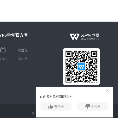
WPS学堂官方号
ilibili
小红书
微信扫码 手机学Office技巧
此内容对你有帮助吗？
有帮助
无帮助
粤ICP备13015957号-1 公安备案号：44049102496073