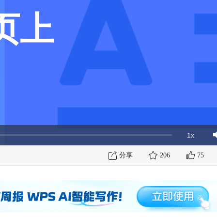
页上
1x
Playbac
Mut
Rate
分享
206
75