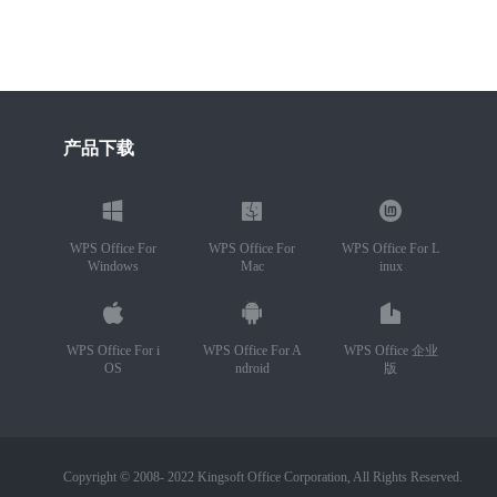
产品下载
WPS Office For
WPS Office For
WPS Office For L
Windows
Mac
inux
WPS Office For i
WPS Office For A
WPS Office 企业
OS
ndroid
版
Copyright © 2008- 2022 Kingsoft Office Corporation, All Rights Reserved.