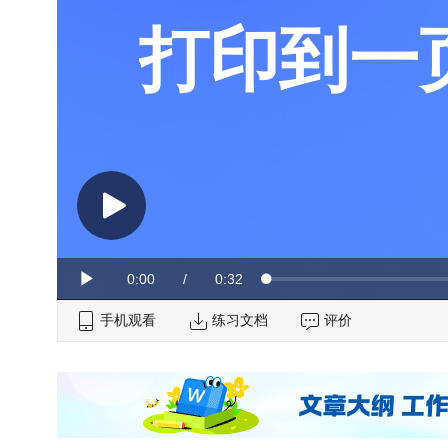
打印到一
Current
0:00
/
Duration
0:32
Loaded
:
Play
0%
手机观看
Time
练习文档
评价