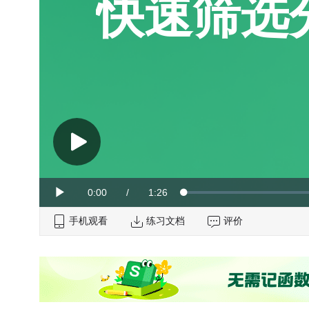
快速筛选
Current
0:00
/
Duration
1:26
Loaded
:
Play
0%
手机观看
Time
练习文档
评价