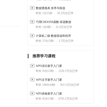
合引用
03:21
50.1万
数据透视表 排序与筛选
时长 1分21秒
50.3万次已学
4-2.
常用求和函数 SUM函数
02:25
1741.2万
巧用CHOOSE函数 筛选数据
时长 1分6秒
32.4万次已学
4-3.
函数快速求 平均数最值
01:01
46.1万
计算机二级 数据筛选和排序
时长 27分33秒
2.5万次已学
4-4.
实用统计函数 实现高效统
计
01:22
38.4万
推荐学习课程
4-5.
实用文本函数 高效整理数
据
WPS演示新手入门课
01:33
34.5万
时长 93分25秒
2220.5万次已学
4-6.
制作倒数日历 实时日期时
WPS文字新手入门课
间表
时长 108分44秒
5611.6万次已学
01:35
37.1万
WPS表格新手入门课
4-7.
工作中常用的三个函数
时长 85分21秒
6793.2万次已学
VLOOKUP/IF/SUMIF
02:50
87.4万