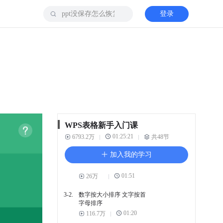
登录
2-4.
快速填充单元格 多种填充
方法
03:42
72.2万
2-5.
不连续的单元格 如何快速
填充
01:30
32.5万
2-6.
设置录入条件和下拉菜单
01:36
85.5万
2-7.
如何制作多级下拉列表
WPS表格新手入门课
03:15
43.4万
01:25:21
6793.2万
共48节
3. 数据查找分析
加入我的学习
3-1.
如何在表格中 使用通配符
01:51
26万
3-2.
数字按大小排序 文字按首
字母排序
01:20
116.7万