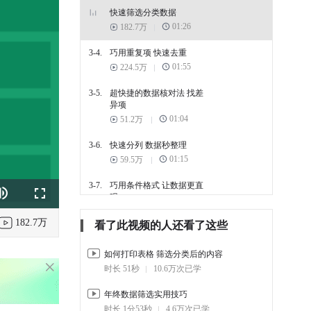
快速筛选分类数据
01:26
182.7万
3-4.
巧用重复项 快速去重
01:55
224.5万
3-5.
超快捷的数据核对法 找差
异项
01:04
51.2万
3-6.
快速分列 数据秒整理
01:15
59.5万
3-7.
巧用条件格式 让数据更直
观
k
e
Fullscreen
03:09
97.4万
182.7万
看了此视频的人还看了这些
3-8.
智能汇总 自动分类汇总
02:08
74.5万
如何打印表格 筛选分类后的内容
时长 51秒
10.6万次已学
4. 表格函数计算
年终数据筛选实用技巧
4-1.
函数基础知识 相对绝对混
时长 1分53秒
4.6万次已学