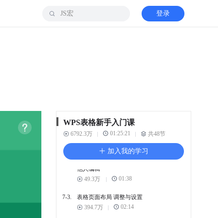
6. 高效操作技巧
登录
6-1.
斜线表头 展示项目名称
00:53
45万
6-2.
横排转竖排 数据更清晰
00:56
48.9万
6-3.
如何批量删除 表格空白行
01:45
73.3万
7. 表格保护与打印
WPS表格新手入门课
7-1.
如何使用表格的 锁定单元
格功能
01:25:21
6792.3万
共48节
01:01
86.7万
加入我的学习
7-2.
工作表被保护时 设置允许
他人编辑
01:38
49.3万
7-3.
表格页面布局 调整与设置
02:14
394.7万