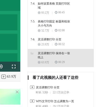
7-4.
如何设置表格 页面打印区
域
00:45
93.2万
7-5.
表格打印固定 标题和纸张
大小与方向
02:00
52.7万
7-6.
灵活调整打印 分页
00:32
23.9万
灵活调整打印 保持在一张
纸上
00:29
63.9万
k
e
Fullscreen
63.9万
看了此视频的人还看了这些
灵活调整打印 分页
时长 32秒
22.1万次已学
WPS文字打印 怎么调整为一页
时长 49秒
29.1万次已学