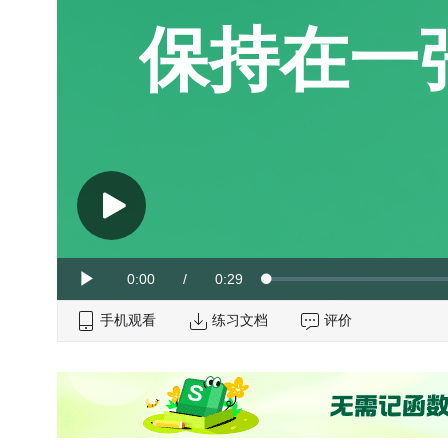
保持在一
Current
0:00
/
Duration
0:29
Loaded
:
Play
0%
手机观看
Time
练习文档
评价