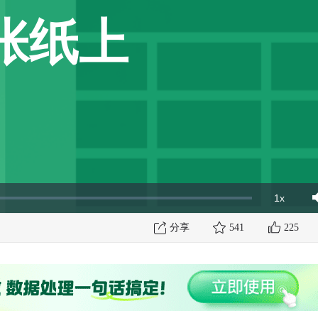
张纸上
1x
Playbac
Mut
Rate
分享
541
225