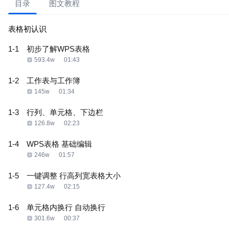
目录
图文教程
表格初认识
1-1
初步了解WPS表格
593.4w
01:43
1-2
工作表与工作簿
145w
01:34
1-3
行列、单元格、下边栏
126.8w
02:23
1-4
WPS表格 基础编辑
246w
01:57
1-5
一键调整 行高列宽表格大小
127.4w
02:15
1-6
单元格内换行 自动换行
301.6w
00:37