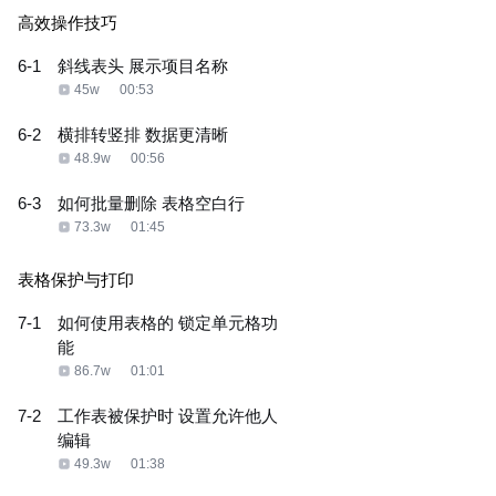
高效操作技巧
6-1
斜线表头 展示项目名称
45w
00:53
6-2
横排转竖排 数据更清晰
48.9w
00:56
6-3
如何批量删除 表格空白行
73.3w
01:45
表格保护与打印
7-1
如何使用表格的 锁定单元格功
能
86.7w
01:01
7-2
工作表被保护时 设置允许他人
编辑
49.3w
01:38