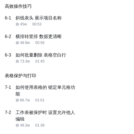
高效操作技巧
6-1
斜线表头 展示项目名称
45w
00:53
6-2
横排转竖排 数据更清晰
48.9w
00:56
6-3
如何批量删除 表格空白行
73.3w
01:45
表格保护与打印
7-1
如何使用表格的 锁定单元格功
能
86.7w
01:01
7-2
工作表被保护时 设置允许他人
编辑
49.3w
01:38