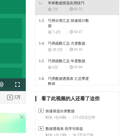
年终数据筛选实用技巧
01:53
5万
1-3.
巧用分类汇总 快速统计数
据
02:47
7.4万
1-4.
巧用函数汇总 月度数据
01:16
29.5万
1-5.
巧用函数汇总 年度数据
01:04
6万
1-6.
巧用数据透视表 汇总季度
数据
k
e
Fullscreen
01:02
7.9万
5万
看了此视频的人还看了这些
2. 年终图表技巧
快速筛选分类数据
2-1.
如何用盈亏图 进行差异分
析
时长 1分26秒
175.4万次已学
01:11
3.9万
数据透视表 排序与筛选
2-2.
如何制作多人业绩 完成率
时长 1分21秒
50.3万次已学