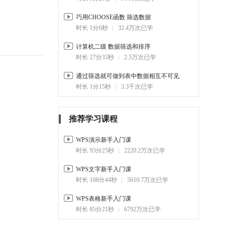
滑珠图
03:35
8.2万
巧用CHOOSE函数 筛选数据
时长 1分6秒
32.4万次已学
2-3.
旋风图图表 让数据对比更
清晰
计算机二级 数据筛选和排序
01:45
9.3万
时长 27分33秒
2.5万次已学
2-4.
如何设置图表目标参考线
通过筛选就可做到表中数据相互不可见
01:09
8.4万
时长 1分15秒
3.3千次已学
2-5.
设置图表不同颜色来 展现
数据是否达标
推荐学习课程
01:36
6.9万
WPS演示新手入门课
3. 年终PPT制作
时长 93分25秒
2220.2万次已学
3-1.
如何快速有效 整理PPT汇报
框架
WPS文字新手入门课
01:51
3.9万
时长 108分44秒
5610.7万次已学
3-2.
制作汇报PPT的两个元素 文
WPS表格新手入门课
字和配色
时长 85分21秒
6792万次已学
01:19
2.4万