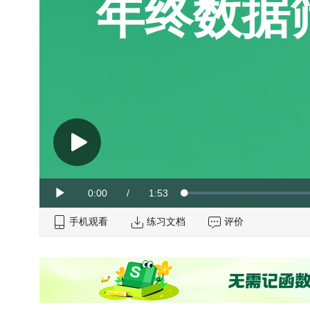
年终数据
Current
0:00
/
Duration
1:53
Loaded
:
Play
0%
手机观看
Time
练习文档
评价