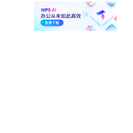
4. 年终PPT放映
4-1.
PPT的演讲计时模式
01:51
21.7万
4-2.
放映PPT时如何用 画笔对内
容标记
00:55
5.5万