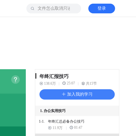
登录
年终汇报技巧
25:07
138.6万
共15节
加入我的学习
1. 办公实用技巧
1-1.
年终汇总必备办公技巧
01:47
11.9万