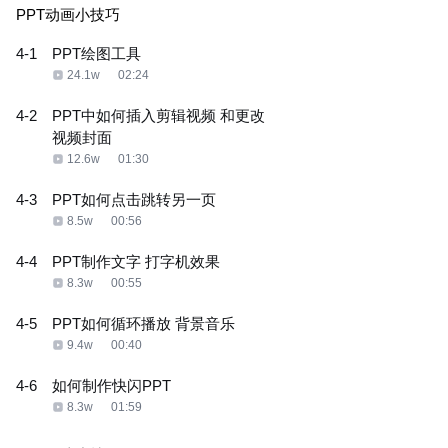
PPT动画小技巧
4-1
PPT绘图工具
24.1w
02:24
4-2
PPT中如何插入剪辑视频 和更改
视频封面
12.6w
01:30
4-3
PPT如何点击跳转另一页
8.5w
00:56
4-4
PPT制作文字 打字机效果
8.3w
00:55
4-5
PPT如何循环播放 背景音乐
9.4w
00:40
4-6
如何制作快闪PPT
8.3w
01:59