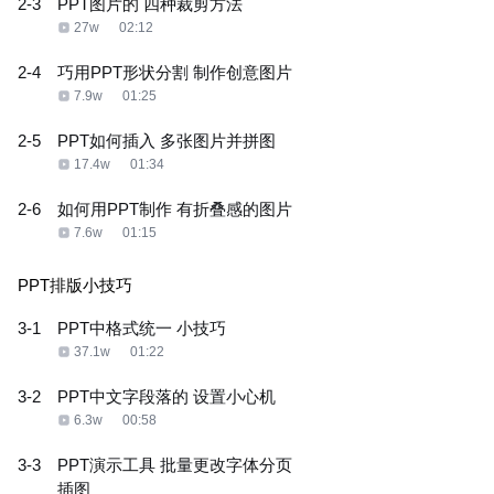
2-3
PPT图片的 四种裁剪方法
27w
02:12
2-4
巧用PPT形状分割 制作创意图片
7.9w
01:25
2-5
PPT如何插入 多张图片并拼图
17.4w
01:34
2-6
如何用PPT制作 有折叠感的图片
7.6w
01:15
PPT排版小技巧
3-1
PPT中格式统一 小技巧
37.1w
01:22
3-2
PPT中文字段落的 设置小心机
6.3w
00:58
3-3
PPT演示工具 批量更改字体分页
插图