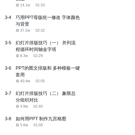
14.1w
01:33
3-4
巧用PPT母版统一修改 字体颜色
与背景
37.2w
02:32
3-5
幻灯片排版技巧（一） 并列流
程循环时间轴金字塔
8.3w
02:29
3-6
PPT的图文排版和 多种模板一键
套用
40.4w
02:05
3-7
幻灯片排版技巧（二） 象限总
分组织对比
4.9w
02:40
3-8
如何用PPT 制作九宫格图
5.6w
01:00