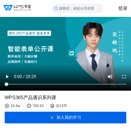
登录
搜教程，例如分享权限
WPS365产品通识系列课
16.4w
709:43
共23节
加入我的学习