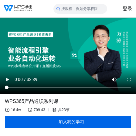
登录
搜教程，例如分享权限
WPS365产品通识系列课
16.4w
709:43
共23节
加入我的学习