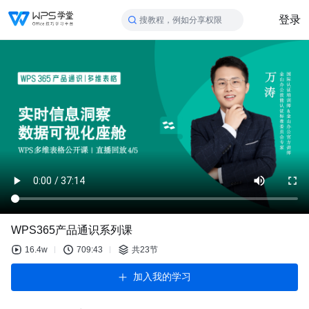
登录
搜教程，例如分享权限
WPS365产品通识系列课
16.4w
709:43
共23节
加入我的学习