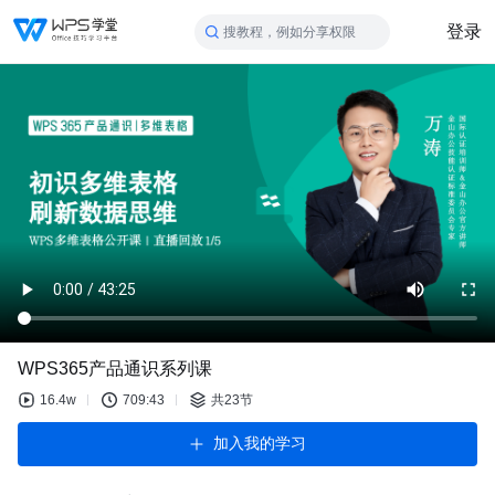
登录
搜教程，例如分享权限
WPS365产品通识系列课
16.4w
709:43
共23节
加入我的学习