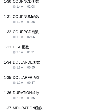
1-30
COUPNCD函数
1.4w
02:08
1-31
COUPNUM函数
1.2w
01:36
1-32
COUPPCD函数
1.1w
02:06
1-33
DISC函数
2.1w
01:31
1-34
DOLLARDE函数
1.3w
00:55
1-35
DOLLARFR函数
1.1w
00:47
1-36
DURATION函数
2.9w
01:55
1-37
MDURATION函数