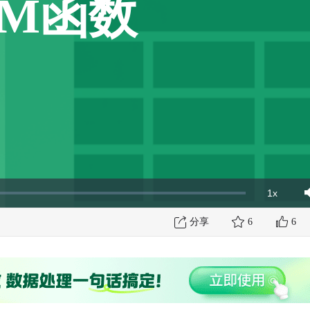
UM函数
1x
Playbac
Mut
Rate
分享
6
6