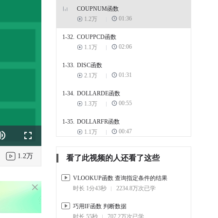
COUPNUM函数
01:36
1.2万
1-32.
COUPPCD函数
02:06
1.1万
1-33.
DISC函数
01:31
2.1万
1-34.
DOLLARDE函数
00:55
1.3万
1-35.
DOLLARFR函数
00:47
1.1万
k
e
Fullscreen
1-36.
DURATION函数
1.2万
看了此视频的人还看了这些
01:55
2.9万
1-37.
VLOOKUP函数 查询指定条件的结果
MDURATION函数
01:48
时长 1分43秒
4万
2234.8万次已学
巧用IF函数 判断数据
时长 55秒
707.2万次已学