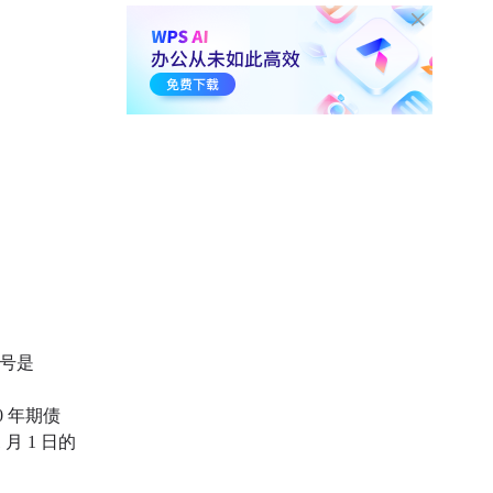
列号是
0 年期债
 月 1 日的