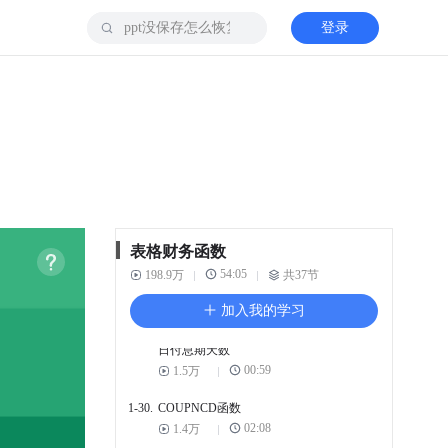
息期到结算日天数
登录
01:22
2.8万
1-25.
AMORLINC函数
01:19
3.3万
1-26.
COUPDAYSNC函数
01:28
1.9万
1-27.
ISPMT函数计算 特定投资
期要支付利息
01:39
1.7万
表格财务函数
1-28.
CUMIPMT函数 两个付款期
54:05
198.9万
之间累计利息
共37节
01:12
3.1万
加入我的学习
1-29.
COUPDAYS函数 计算结算
日付息期天数
00:59
1.5万
1-30.
COUPNCD函数
02:08
1.4万