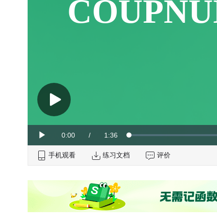
COUPN
Current
0:00
/
Duration
1:36
Loaded
:
Play
0%
手机观看
Time
练习文档
评价