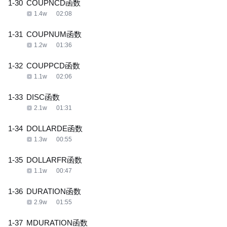
1-30
COUPNCD函数
1.4w
02:08
1-31
COUPNUM函数
1.2w
01:36
1-32
COUPPCD函数
1.1w
02:06
1-33
DISC函数
2.1w
01:31
1-34
DOLLARDE函数
1.3w
00:55
1-35
DOLLARFR函数
1.1w
00:47
1-36
DURATION函数
2.9w
01:55
1-37
MDURATION函数