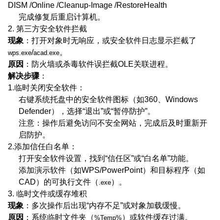
DISM /Online /Cleanup-Image /RestoreHealth
完成修复后重启计算机。
2. 第三方安全软件拦截
现象
：打开对象时无响应，或安全软件日志显示拦截了
/
。
wps.exe
acad.exe
原因
：防火墙或杀毒软件误拦截OLE关联进程。
解决步骤
：
1.临时关闭安全软件
：
右键系统托盘中的安全软件图标（如360、Windows
Defender），选择“退出”或“暂停防护”。
注意
：操作后避免访问不安全网站，完成后及时重新开
启防护。
2.添加信任白名单
：
打开安全软件设置，找到“信任区”或“白名单”功能。
添加演示软件（如WPS/PowerPoint）和目标程序（如
CAD）的可执行文件（
）。
.exe
3. 临时文件或缓存堆积
现象
：多次操作后出现“内存不足”或对象加载缓慢。
原因
：系统临时文件夹（
）或软件缓存过满。
%Temp%