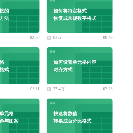
接的
如何将特定格式
方法
恢复成常规数字格式
02:30
82万
00:49
格
如何设置单元格内容
格式
对齐方式
03:11
37.4万
02:28
单元格
快速将数值
色与图案
转换成百分比格式