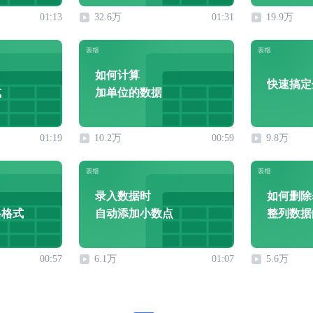
01:13
32.6万
01:31
19.9万
如何计算
快速搞定
式
加单位的数据
01:19
10.2万
00:59
9.8万
录入数据时
如何删除
格格式
自动添加小数点
整列数据
00:57
6.1万
01:07
5.6万