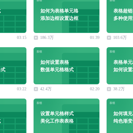
式
如何为表格单元格
表格超链
添加边框设置边框
多种使用
03:15
186.3万
01:39
103.6万
如何设置表格
表格单元
格式
数值单元格格式
如何设置
03:22
42.4万
02:20
38.2万
设置单元格样式
如何填充
式
美化工作表表格
纯色渐变