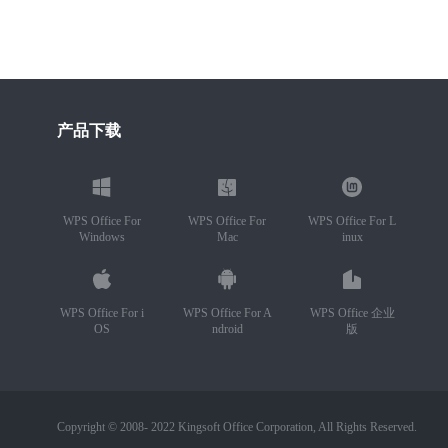
产品下载
WPS Office For
WPS Office For
WPS Office For L
Windows
Mac
inux
WPS Office For i
WPS Office For A
WPS Office 企业
OS
ndroid
版
Copyright © 2008- 2022 Kingsoft Office Corporation, All Rights Reserved.