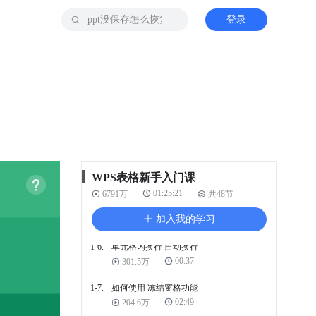
1. 表格初认识
登录
1-1.
初步了解WPS表格
01:43
592.9万
1-2.
工作表与工作簿
01:34
144.9万
1-3.
行列、单元格、下边栏
02:23
126.7万
1-4.
WPS表格 基础编辑
01:57
245.9万
WPS表格新手入门课
01:25:21
1-5.
6791万
一键调整 行高列宽表格大
共48节
小
加入我的学习
02:15
127.2万
1-6.
单元格内换行 自动换行
00:37
301.5万
1-7.
如何使用 冻结窗格功能
02:49
204.6万