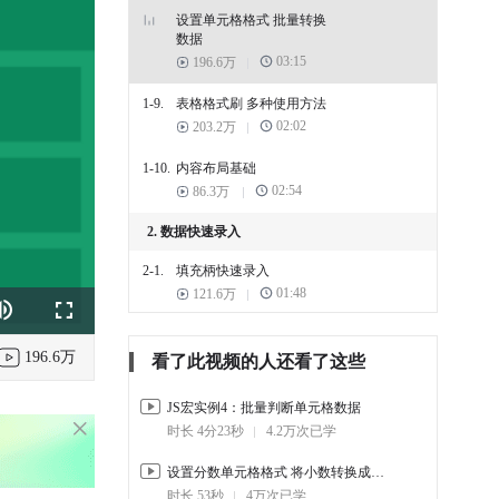
设置单元格格式 批量转换
数据
03:15
196.6万
1-9.
表格格式刷 多种使用方法
02:02
203.2万
1-10.
内容布局基础
02:54
86.3万
2. 数据快速录入
2-1.
填充柄快速录入
01:48
121.6万
k
e
Fullscreen
2-2.
妙用填充柄 Ctrl+D填充法
196.6万
01:13
87.6万
看了此视频的人还看了这些
2-3.
智能填充 Ctrl+E实用填充快
JS宏实例4：批量判断单元格数据
捷键
时长 4分23秒
4.2万次已学
02:36
107.9万
设置分数单元格格式 将小数转换成分数
2-4.
快速填充单元格 多种填充
时长 53秒
4万次已学