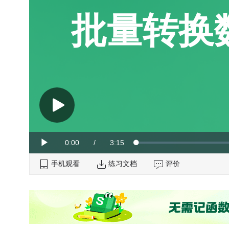
批量转换
Current
0:00
/
Duration
3:15
Loaded
:
Play
0%
手机观看
Time
练习文档
评价