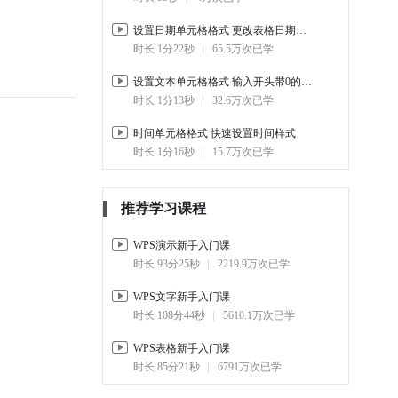
方法
03:42
72.2万
设置日期单元格格式 更改表格日期样式
时长 1分22秒
65.5万次已学
2-5.
不连续的单元格 如何快速
填充
设置文本单元格格式 输入开头带0的数字
01:30
32.4万
时长 1分13秒
32.6万次已学
2-6.
设置录入条件和下拉菜单
时间单元格格式 快速设置时间样式
01:36
85.5万
时长 1分16秒
15.7万次已学
2-7.
如何制作多级下拉列表
03:15
43.4万
推荐学习课程
3. 数据查找分析
WPS演示新手入门课
3-1.
如何在表格中 使用通配符
时长 93分25秒
2219.9万次已学
01:51
25.9万
WPS文字新手入门课
3-2.
数字按大小排序 文字按首
时长 108分44秒
5610.1万次已学
字母排序
01:20
116.6万
WPS表格新手入门课
时长 85分21秒
6791万次已学
3-3.
快速筛选分类数据
01:26
182.7万