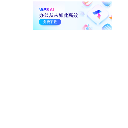
3-4.
巧用重复项 快速去重
01:55
224.5万
3-5.
超快捷的数据核对法 找差
异项
01:04
51.2万
3-6.
快速分列 数据秒整理
01:15
59.5万
3-7.
巧用条件格式 让数据更直
观
03:09
97.3万
3-8.
智能汇总 自动分类汇总
02:08
74.4万
4. 表格函数计算
4-1.
函数基础知识 相对绝对混
合引用
03:21
50.1万