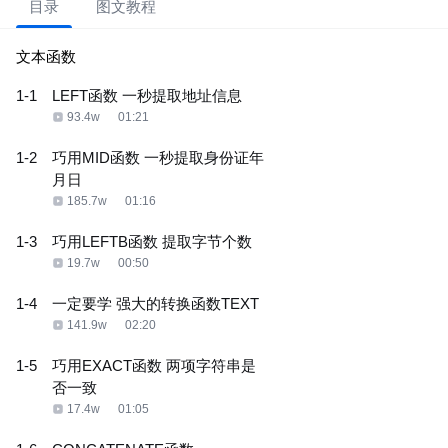
目录
图文教程
文本函数
1-1
LEFT函数 一秒提取地址信息
93.4w
01:21
1-2
巧用MID函数 一秒提取身份证年
月日
185.7w
01:16
1-3
巧用LEFTB函数 提取字节个数
19.7w
00:50
1-4
一定要学 强大的转换函数TEXT
141.9w
02:20
1-5
巧用EXACT函数 两项字符串是
否一致
17.4w
01:05