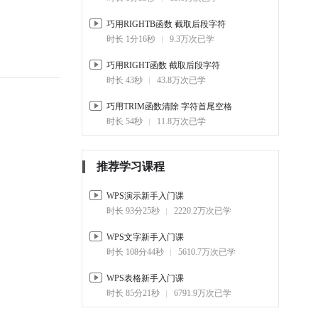
01:33
14.3万
巧用RIGHTB函数 截取后段字符
1-17.
FORMULATEXT函数
时长 1分16秒
9.3万次已学
00:41
6.5万
巧用RIGHT函数 截取后段字符
1-18.
SEARCHB函数查找 指定字
时长 43秒
43.8万次已学
节所在位置
01:12
5.6万
巧用TRIM函数清除 字符首尾空格
时长 54秒
11.8万次已学
1-19.
TEXTJOIN函数 更强大的合
并文本函数
01:08
29.9万
推荐学习课程
1-20.
巧用T函数 提取文本数据
01:01
13.6万
WPS演示新手入门课
时长 93分25秒
2220.2万次已学
1-21.
FINDB函数定位 某值首次
出现的字节数
WPS文字新手入门课
01:21
5.5万
时长 108分44秒
5610.7万次已学
1-22.
BAHTTEXT函数将 数字转
WPS表格新手入门课
换成泰铢
时长 85分21秒
6791.9万次已学
00:50
14.5万