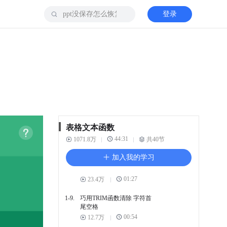
00:50
19.7万
登录
1-4.
一定要学 强大的转换函数
TEXT
02:20
141.9万
1-5.
巧用EXACT函数 两项字符
串是否一致
01:05
17.4万
1-6.
CONCATENATE函数
00:54
44.1万
表格文本函数
1-7.
SUBSTITUTE函数
44:31
1071.8万
共40节
01:26
54.8万
加入我的学习
1-8.
SEARCH函数 查找字符首
次出现位置
01:27
23.4万
1-9.
巧用TRIM函数清除 字符首
尾空格
00:54
12.7万