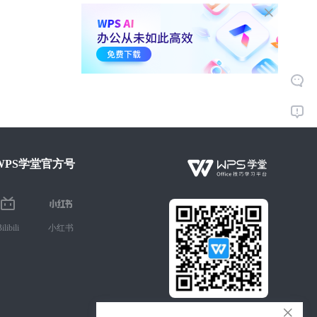
1-23.
PROPER函数转换 首字母大
写其余小写
01:00
8.4万
1-24.
巧用FIXED函数 指定小数
位数取整
01:16
6.4万
1-25.
REPLACEB函数 批量更正
错误数据
01:47
10.2万
WPS学堂官方号
1-26.
FIND函数定位某值 首次出
现的字符数
01:21
35.6万
1-27.
NUMBERSTRING函数
ilibili
小红书
01:41
17.8万
1-28.
巧用RIGHTB函数 截取后段
字符
01:16
9.9万
微信扫码 手机学Office技巧
1-29.
DOLLAR函数 将数值转换