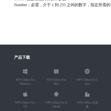
Number：必需，介于 1 到 255 之间的数字，指定
产品下载
WPS Office For
WPS Office For
WPS Office For L
Windows
Mac
inux
WPS Office For i
WPS Office For A
WPS Office 企业
OS
ndroid
版