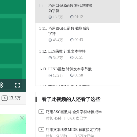
巧用CHAR函数 将代码转换
为字符
01:12
13.3万
1-11.
巧用RIGHT函数 截取后段
字符
00:43
45.4万
1-12.
LEN函数 计算文本字符
00:51
34.8万
1-13.
LENB函数 计算文本字节数
00:58
12.2万
1-14.
巧用ASC函数将 全角字符
k
e
Fullscreen
转换成半角字符
13.3万
00:45
9.1万
看了此视频的人还看了这些
1-15.
巧用REPT函数复制文本
巧用ASC函数将 全角字符转换成半角字符
01:12
11.5万
时长 45秒
8.6万次已学
1-16.
巧用文本函数MIDB 截取指
巧用文本函数MIDB 截取指定字符
定字符
时长 1分33秒
13.6万次已学