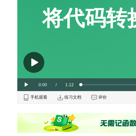
将代码转
Current
0:00
/
Duration
1:12
Loaded
:
Play
0%
手机观看
Time
练习文档
评价