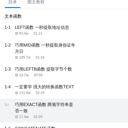
目录
图文教程
文本函数
1-1
LEFT函数 一秒提取地址信息
93.4w
01:21
1-2
巧用MID函数 一秒提取身份证年
月日
185.7w
01:16
1-3
巧用LEFTB函数 提取字节个数
19.7w
00:50
1-4
一定要学 强大的转换函数TEXT
141.9w
02:20
巧用EXACT函数 两项字符串是
否一致
17.4w
01:05