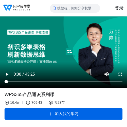
登录
搜教程，例如分享权限
WPS365产品通识系列课
16.4w
709:43
共23节
加入我的学习