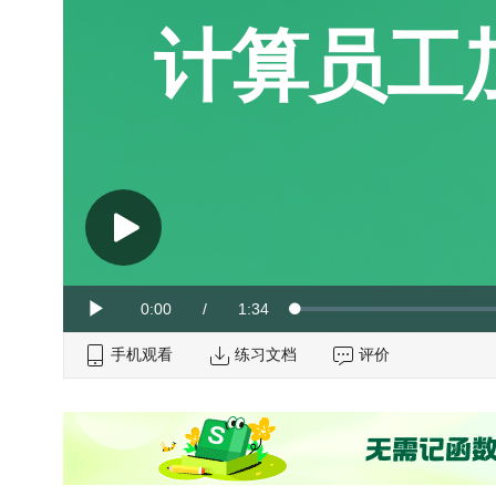
计算员工
Current
0:00
/
Duration
1:34
Loaded
:
Play
0%
手机观看
Time
练习文档
评价