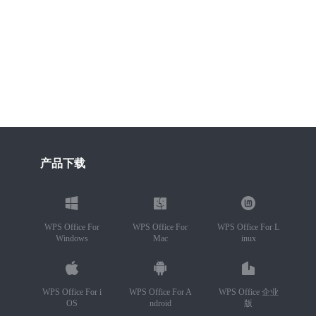
产品下载
WPS Office For
WPS Office For
WPS Office For L
Windows
Mac
inux
WPS Office For i
WPS Office For A
WPS Office 企业
OS
ndroid
版