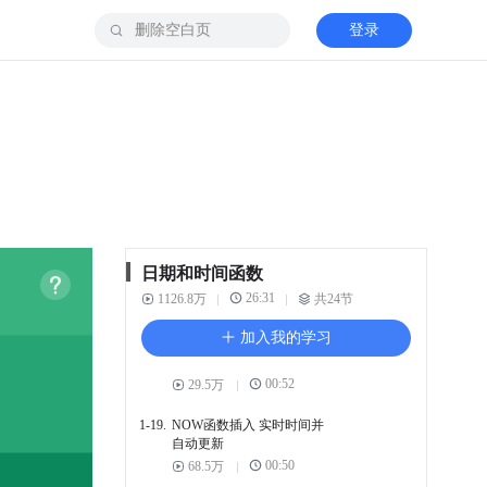
登录
1-14.
NETWORKDAYS.INTL函
数
01:26
9.7万
1-15.
DATEVALUE 日期转换成序
列号
01:22
16.6万
1-16.
巧用TIME函数表示时间
00:50
20.2万
1-17.
YEARFRAC函数 一段日期
日期和时间函数
占全年日期比例
26:31
1126.8万
共24节
00:57
8.7万
加入我的学习
1-18.
巧用DAY函数 显示日期天
数
00:52
29.5万
1-19.
NOW函数插入 实时时间并
自动更新
00:50
68.5万