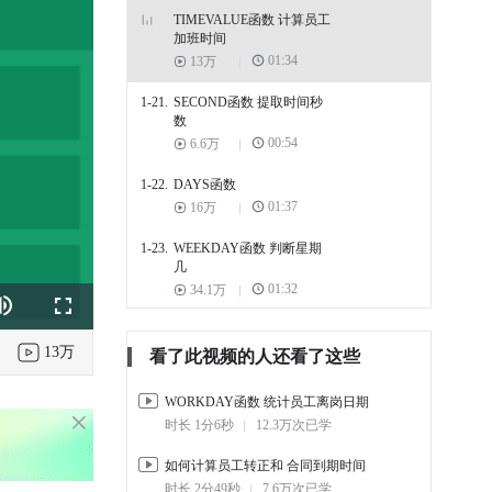
TIMEVALUE函数 计算员工
加班时间
01:34
13万
1-21.
SECOND函数 提取时间秒
数
00:54
6.6万
1-22.
DAYS函数
01:37
16万
1-23.
WEEKDAY函数 判断星期
几
01:32
34.1万
k
e
Fullscreen
1-24.
WORKDAY.INTL函数
13万
00:00
7.1万
看了此视频的人还看了这些
WORKDAY函数 统计员工离岗日期
时长 1分6秒
12.3万次已学
如何计算员工转正和 合同到期时间
时长 2分49秒
7.6万次已学