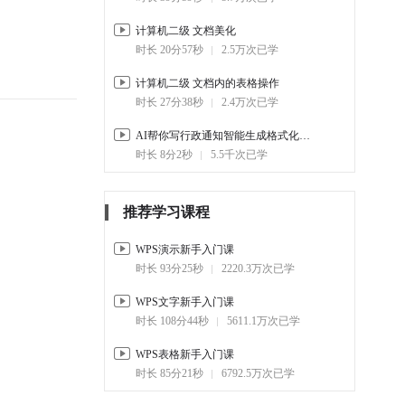
3-4.
计算机二级 表格安全和保
计算机二级 文档美化
护
时长 20分57秒
2.5万次已学
07:07
2.2万
计算机二级 文档内的表格操作
3-5.
计算机二级 表格共享和协
时长 27分38秒
2.4万次已学
作
03:47
2万
AI帮你写行政通知智能生成格式化文档
时长 8分2秒
5.5千次已学
4. WPS表格高级应用（中）
4-1.
计算机二级 数据筛选和排
序
推荐学习课程
27:33
3万
WPS演示新手入门课
4-2.
计算机二级 表格数据对比
时长 93分25秒
2220.3万次已学
08:47
2.6万
WPS文字新手入门课
4-3.
计算机二级 分列与合并计
时长 108分44秒
5611.1万次已学
算
11:05
1.9万
WPS表格新手入门课
时长 85分21秒
6792.5万次已学
4-4.
计算机二级 表格分类汇总
06:50
2.1万