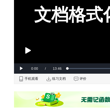
文档格式
Current
0:00
/
Duration
13:46
Loaded
:
Play
0%
手机观看
Time
练习文档
评价