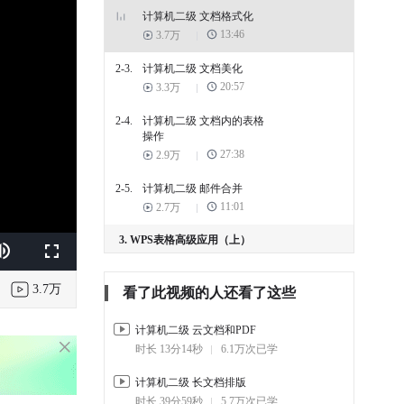
计算机二级 文档格式化
13:46
3.7万
2-3.
计算机二级 文档美化
20:57
3.3万
2-4.
计算机二级 文档内的表格
操作
27:38
2.9万
2-5.
计算机二级 邮件合并
11:01
2.7万
3. WPS表格高级应用（上）
k
e
Fullscreen
3-1.
计算机二级 WPS表格大纲
3.7万
03:50
6.9万
看了此视频的人还看了这些
3-2.
计算机二级 表格基础操作
计算机二级 云文档和PDF
23:37
4.5万
时长 13分14秒
6.1万次已学
3-3.
计算机二级 表格数据类型
计算机二级 长文档排版
24:21
3.1万
时长 39分59秒
5.7万次已学