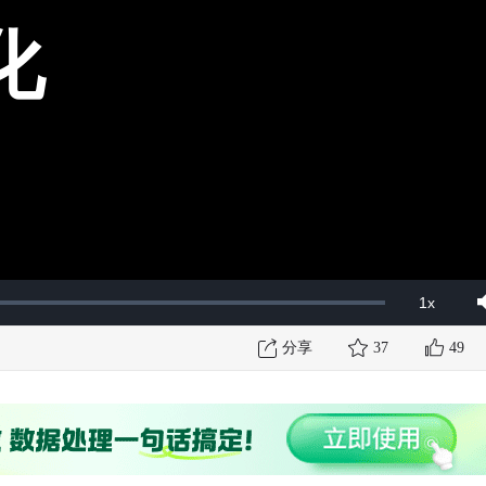
化
1x
Playbac
Mut
Rate
分享
37
49