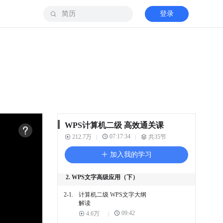
登录
1. WPS文字高级应用（上）
1-1.
计算机二级 大纲解读
03:10
99.8万
1-2.
计算机二级 WPS工作界面
08:54
13.7万
1-3.
计算机二级 云文档和PDF
WPS计算机二级 高效通关课
13:14
7.9万
07:17:34
212.7万
共35节
1-4.
计算机二级 长文档排版
加入我的学习
39:59
7.2万
2. WPS文字高级应用（下）
2-1.
计算机二级 WPS文字大纲
解读
09:42
4.6万