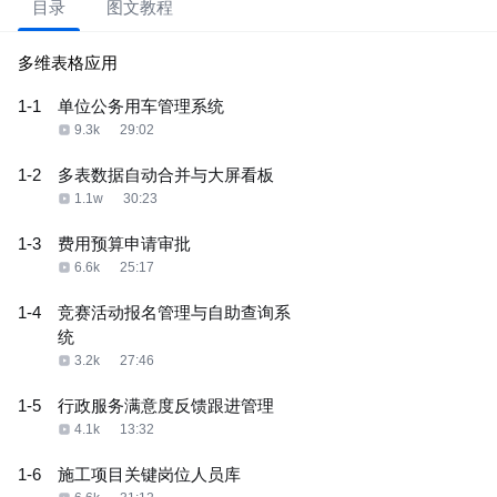
目录
图文教程
多维表格应用
1-1
单位公务用车管理系统
9.3k
29:02
1-2
多表数据自动合并与大屏看板
1.1w
30:23
1-3
费用预算申请审批
6.6k
25:17
1-4
竞赛活动报名管理与自助查询系
统
3.2k
27:46
1-5
行政服务满意度反馈跟进管理
4.1k
13:32
1-6
施工项目关键岗位人员库