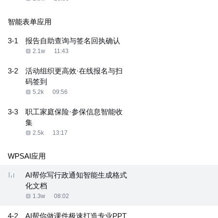
智能表单应用
3-1
报告自助查询与签名回执确认
2.1w
11:43
3-2
活动组织更高效·在线报名与扫
码签到
5.2k
09:56
3-3
职工家庭保险·参保信息智能收
集
2.5k
13:17
WPSAI应用
AI帮你写行政通知智能生成格式
化文档
1.3w
08:02
4-2
AI帮你做课件极速打造专业PPT