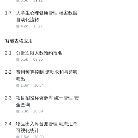
6.6k
31:12
1-7
大学生心理健康管理 档案数据
自动化流转
4.2k
13:27
智能表格应用
2-1
分批次限人数预约报名
5.5k
09:35
2-2
费用预算控制·滚动求和与超额
筛出
1.3w
10:54
2-3
项目招投标资源库 统一管理·安
全查询
6.3k
20:39
2-4
物品出入库台账管理 动态汇总
可视化统计
1.5w
28:30