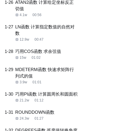
1-26
ATAN2函数 计算给定坐标反正
切值
4.1w
00:56
1-27
LN函数 计算指定数值的自然对
数
12.9w
00:47
1-28
巧用COS函数 求余弦值
15w
01:02
1-29
MDETERM函数 快速求矩阵行
列式的值
3.9w
01:01
1-30
巧用PI函数 计算圆周长和圆面积
21.2w
01:12
1-31
ROUNDDOWN函数
24.3w
01:27
1-32
DEGREES函数 弧度值转换角度