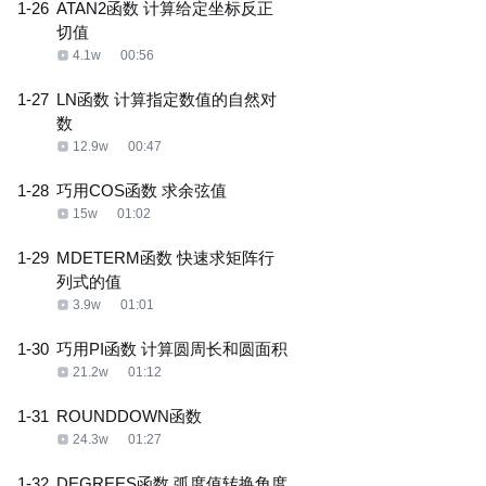
1-26
ATAN2函数 计算给定坐标反正
切值
4.1w
00:56
1-27
LN函数 计算指定数值的自然对
数
12.9w
00:47
1-28
巧用COS函数 求余弦值
15w
01:02
1-29
MDETERM函数 快速求矩阵行
列式的值
3.9w
01:01
1-30
巧用PI函数 计算圆周长和圆面积
21.2w
01:12
1-31
ROUNDDOWN函数
24.3w
01:27
1-32
DEGREES函数 弧度值转换角度