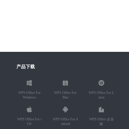
产品下载
WPS Office For
WPS Office For
WPS Office For L
Windows
Mac
inux
WPS Office For i
WPS Office For A
WPS Office 企业
OS
ndroid
版