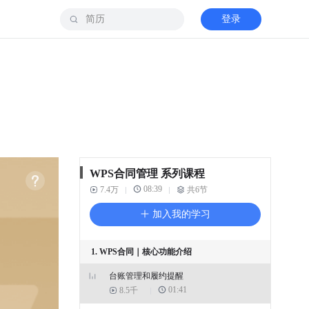
登录
WPS合同管理 系列课程
08:39
7.4万
共6节
加入我的学习
1. WPS合同｜核心功能介绍
台账管理和履约提醒
01:41
8.5千