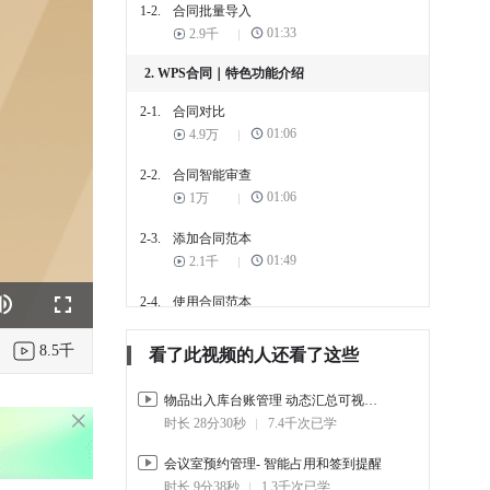
1-2.
合同批量导入
01:33
2.9千
2. WPS合同｜特色功能介绍
2-1.
合同对比
01:06
4.9万
2-2.
合同智能审查
01:06
1万
2-3.
添加合同范本
01:49
2.1千
2-4.
使用合同范本
k
e
Fullscreen
01:22
1.6千
8.5千
看了此视频的人还看了这些
物品出入库台账管理 动态汇总可视化统计
时长 28分30秒
7.4千次已学
会议室预约管理- 智能占用和签到提醒
时长 9分38秒
1.3千次已学