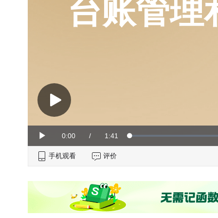
台账管理
Current
0:00
/
Duration
1:41
Loaded
:
Play
0%
手机观看
Time
评价