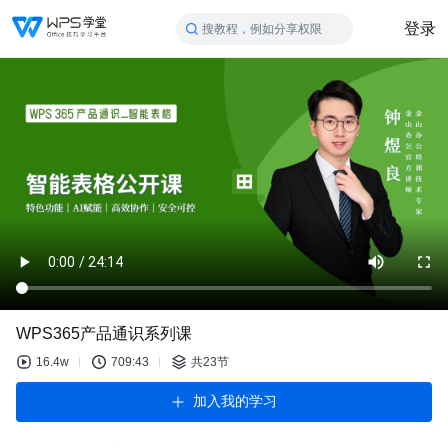
登录
搜教程，例如分享权限
WPS365产品通识系列课
16.4w
709:43
共23节
加入我的学习