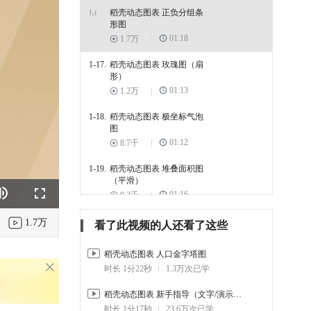
稻壳动态图表 正负分组条
形图
01:18
1.7万
1-17.
稻壳动态图表 玫瑰图（扇
形）
01:13
1.2万
1-18.
稻壳动态图表 极坐标气泡
图
01:12
8.7千
1-19.
稻壳动态图表 堆叠面积图
（平滑）
01:16
9.3千
k
e
Fullscreen
1-20.
稻壳动态图表 基础环形图
1.7万
看了此视频的人还看了这些
01:09
1.1万
稻壳动态图表 人口金字塔图
1-21.
稻壳动态图表 河流图
时长 1分22秒
1.3万次已学
01:07
5.3千
稻壳动态图表 新手指导（文字/演示组件）
1-22.
稻壳动态图表 基础饼图
时长 1分17秒
23.6万次已学