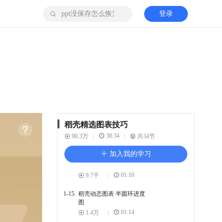
1-9.
稻壳动态图表 堆叠玫瑰图
（空心）
登录
01:16
7.6千
1-10.
稻壳动态图表 词云图
01:11
3.2万
1-11.
稻壳动态图表 玫瑰图（空
心）
01:12
9.8千
1-12.
稻壳动态图表 堆叠玫瑰图
01:09
6.2千
稻壳精选图表技巧
38:34
1-13.
90.3万
稻壳动态图表 矩形树图
共34节
01:06
1.5万
加入我的学习
1-14.
稻壳动态图表 水波图
01:10
9.7千
1-15.
稻壳动态图表 半圆环进度
图
01:14
1.4万