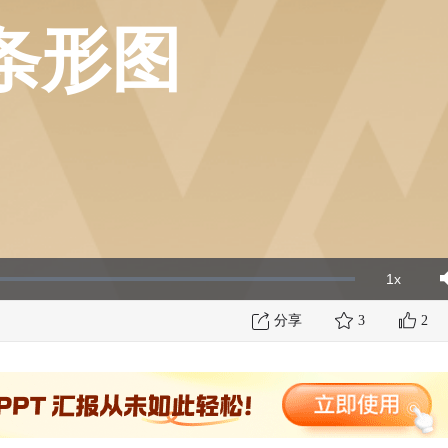
条形图
1x
Playbac
Mut
Rate
分享
3
2