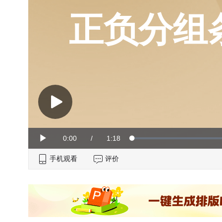
正负分组
Current
0:00
/
Duration
1:18
Loaded
:
Play
0%
手机观看
Time
评价