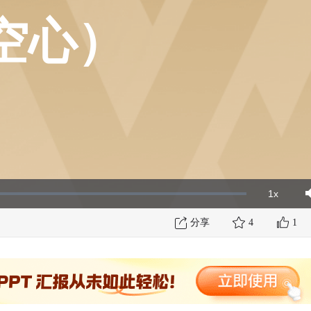
空心）
1x
Playbac
Mut
Rate
分享
4
1