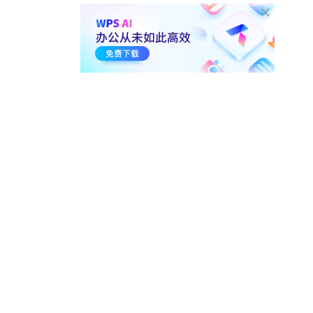
01:10
12.9万
1-26.
稻壳动态图表 新手指导
（文字/演示组件）
01:17
28.1万
1-27.
稻壳图表技巧 玫瑰图
00:57
2.1万
1-28.
稻壳图表技巧 词云图
01:01
3.8万
1-29.
稻壳图表技巧 桑基图
00:51
1.6万
1-30.
稻壳图表技巧 玉玦图
00:51
8.5千
1-31.
稻壳图表技巧 双层环图
00:54
1.3万
1-32.
稻壳图表技巧 层叠面积图
00:48
9.1千