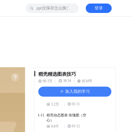
1-5.
稻壳动态图表 漏斗图
登录
01:20
2万
1-6.
稻壳动态图表 堆叠玉玦图
01:17
6.6千
1-7.
稻壳动态图表 层叠面积图
(平滑)
01:17
1.2万
1-8.
稻壳动态图表 散点图
01:15
9千
稻壳精选图表技巧
1-9.
稻壳动态图表 堆叠玫瑰图
38:34
90.3万
（空心）
共34节
01:16
7.6千
加入我的学习
1-10.
稻壳动态图表 词云图
01:11
3.2万
1-11.
稻壳动态图表 玫瑰图（空
心）
01:12
9.8千