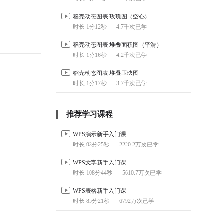
01:12
8.7千
稻壳动态图表 玫瑰图（空心）
1-19.
稻壳动态图表 堆叠面积图
时长 1分12秒
4.7千次已学
（平滑）
01:16
9.3千
稻壳动态图表 堆叠面积图（平滑）
时长 1分16秒
4.2千次已学
1-20.
稻壳动态图表 基础环形图
01:09
1.1万
稻壳动态图表 堆叠玉玦图
时长 1分17秒
3.7千次已学
1-21.
稻壳动态图表 河流图
01:07
5.3千
推荐学习课程
1-22.
稻壳动态图表 基础饼图
（圆角）
01:07
1.1万
WPS演示新手入门课
时长 93分25秒
2220.2万次已学
1-23.
稻壳动态图表 变形饼图
01:11
1万
WPS文字新手入门课
时长 108分44秒
5610.7万次已学
1-24.
稻壳动态图表 堆叠柱状图
01:14
3.5万
WPS表格新手入门课
时长 85分21秒
6792万次已学
1-25.
稻壳动态图表 新手指导
（表格组件）