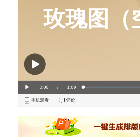
玫瑰图（
Current
0:00
/
Duration
1:09
Loaded
:
Play
0%
手机观看
Time
评价