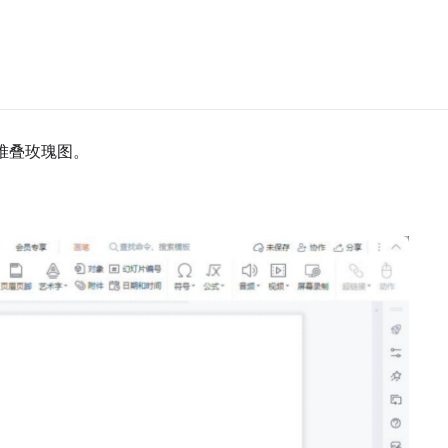
堆叠玫瑰图。