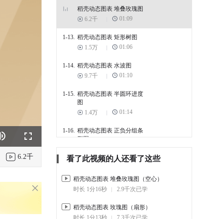
稻壳动态图表 堆叠玫瑰图
01:09
6.2千
1-13.
稻壳动态图表 矩形树图
01:06
1.5万
1-14.
稻壳动态图表 水波图
01:10
9.7千
1-15.
稻壳动态图表 半圆环进度
图
01:14
1.4万
1-16.
稻壳动态图表 正负分组条
形图
k
e
Fullscreen
01:18
1.7万
6.2千
看了此视频的人还看了这些
1-17.
稻壳动态图表 玫瑰图（扇
形）
稻壳动态图表 堆叠玫瑰图（空心）
01:13
1.2万
时长 1分16秒
2.9千次已学
1-18.
稻壳动态图表 极坐标气泡
稻壳动态图表 玫瑰图（扇形）
图
时长 1分13秒
7.3千次已学